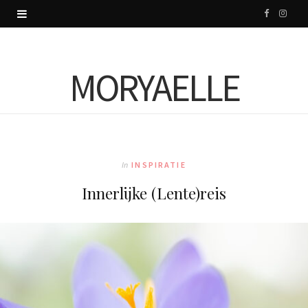
F
I
a
n
c
s
MORYAELLE
e
t
b
a
o
g
In
INSPIRATIE
o
r
Innerlijke (Lente)reis
k
a
m